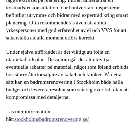
lägga extra tid på planering. Initialt underlättar en
kostnadsfri konsultation, där hantverkare inspekterar
befintligt utrymme och bidrar med expertråd kring smart
planering. Ofta rekommenderas även att anlita
yrkespersoner med god erfarenhet av el och VVS för att
säkerställa att alla moment utförs korrekt.
Under själva utförandet är det viktigt att följa en
utarbetad tidsplan. Dessutom går det att utnyttja
eventuella rabatter på material, något som ibland erbjuds
hos större återförsäljare av kakel och klinker. På detta
sätt kan en badrumsrenovering i Stockholm både hålla
budget och leverera resultat som står sig över tid, utan att
kompromissa med detaljerna.
Läs mer information
här:
stockholmsbadrumsrenovering.se/