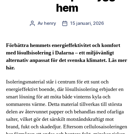
hem
Av
henry
15 januari, 2026
Inläggsförfattare
Inläggsdatum
Förbättra hemmets energieffektivitet och komfort
med lösullsisolering i Dalarna – ett miljövänligt
alternativ anpassat för det svenska klimatet. Läs mer
här.
Isoleringsmaterial står i centrum för ett sunt och
energieffektivt boende, där lösullsisolering erbjuder en
smart lösning för att möta både vinterns kyla och
sommarens värme. Detta material tillverkas till största
delen av återvunnet papper och behandlas med ofarliga
salter, vilket gör det särskilt motståndskraftigt mot
brand, fukt och skadedjur. Eftersom cellulosaisoleringen