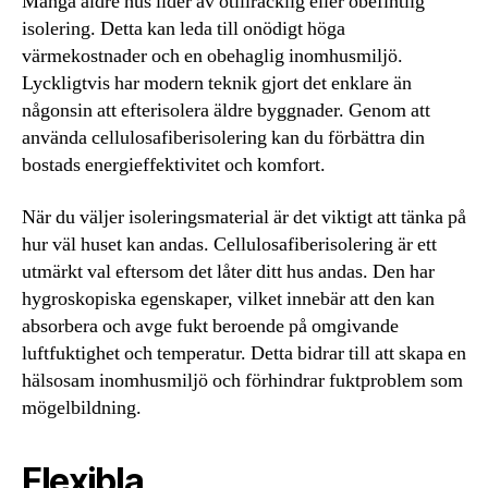
Många äldre hus lider av otillräcklig eller obefintlig
isolering. Detta kan leda till onödigt höga
värmekostnader och en obehaglig inomhusmiljö.
Lyckligtvis har modern teknik gjort det enklare än
någonsin att efterisolera äldre byggnader. Genom att
använda cellulosafiberisolering kan du förbättra din
bostads energieffektivitet och komfort.
När du väljer isoleringsmaterial är det viktigt att tänka på
hur väl huset kan andas. Cellulosafiberisolering är ett
utmärkt val eftersom det låter ditt hus andas. Den har
hygroskopiska egenskaper, vilket innebär att den kan
absorbera och avge fukt beroende på omgivande
luftfuktighet och temperatur. Detta bidrar till att skapa en
hälsosam inomhusmiljö och förhindrar fuktproblem som
mögelbildning.
Flexibla