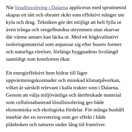
När
lösullsisolering i Dalarna
appliceras med sprutmetod
skapas ett tätt och obrutet skikt som effektivt stänger ute
kyla och drag. Tekniken gör det möjligt att helt fylla ut
även trånga och oregelbundna utrymmen utan skarvar
där värme annars kan läcka ut. Med ett högkvalitativt
isoleringsmaterial som anpassar sig efter husets former
och naturliga rörelser, förlängs byggnadens livslängd
samtidigt som komforten ökar.
Ett energieffektivt hem bidrar till lägre
uppvärmningskostnader och minskad klimatpåverkan,
vilket är särskilt relevant i kalla trakter som i Dalarna.
Genom att välja miljövänliga och återbrukade material
som cellulosabaserad lösullsisolering ges både
ekonomiska och ekologiska fördelar. För många hushåll
innebär det en investering som ger effekt i både
plånboken och naturen under lång tid framöver.