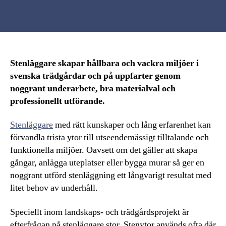
Av
harald
13 november, 2025
Inläggsförfattare
Inläggsdatum
Stenläggare skapar hållbara och vackra miljöer i
svenska trädgårdar och på uppfarter genom
noggrant underarbete, bra materialval och
professionellt utförande.
Stenläggare
med rätt kunskaper och lång erfarenhet kan
förvandla trista ytor till utseendemässigt tilltalande och
funktionella miljöer. Oavsett om det gäller att skapa
gångar, anlägga uteplatser eller bygga murar så ger en
noggrant utförd stenläggning ett långvarigt resultat med
litet behov av underhåll.
Speciellt inom landskaps- och trädgårdsprojekt är
efterfrågan på stenläggare stor. Stenytor används ofta där